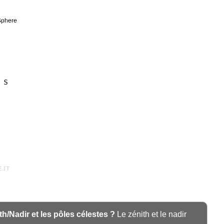
ith/Nadir et les pôles célestes ?
Le zénith et le nadir