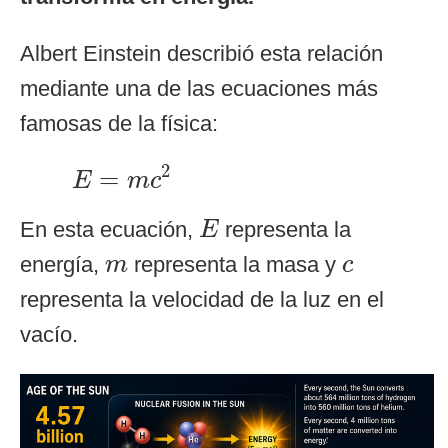
Albert Einstein describió esta relación
mediante una de las ecuaciones más
famosas de la física:
E
=
m
c
2
2
=
E
m
c
E
En esta ecuación,
representa la
E
m
c
energía,
representa la masa y
m
c
representa la velocidad de la luz en el
vacío.